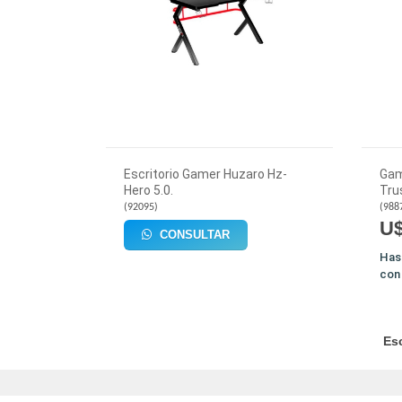
Escritorio Gamer Huzaro Hz-
Gam
Hero 5.0.
Tru
(
92095
)
(
988
U$
CONSULTAR
Has
co
Esc