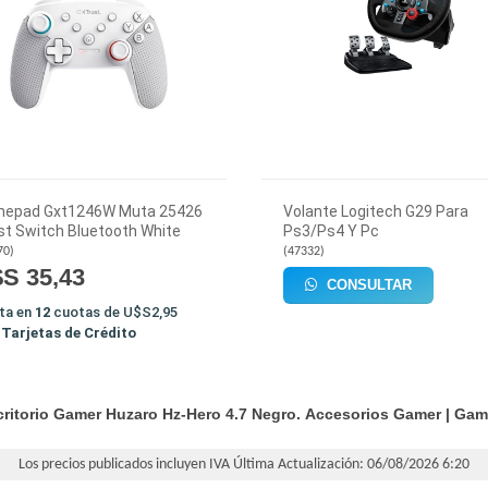
epad Gxt1246W Muta 25426
Volante Logitech G29 Para
st Switch Bluetooth White
Ps3/Ps4 Y Pc
70
)
(
47332
)
S 35,43
CONSULTAR
ta en
12
cuotas de
U$S2,95
n
Tarjetas de Crédito
ritorio Gamer Huzaro Hz-Hero 4.7 Negro.
Accesorios Gamer
|
Gam
Los precios publicados incluyen IVA
Última Actualización: 06/08/2026 6:20