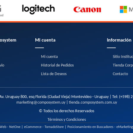
osystem
Mi cuenta
Información
Mi cuenta
Sitio Institu
vío
Historial de Pedidos
Tienda Corp
Lista de Deseos
Contacto
Av. Uruguay 800, esq Florida (Ciudad Vieja) Montevideo - Uruguay | Tel:
(+598) 
marketing@composystem.uy
|
tienda.composystem.com.uy
© Todos los derechos Reservados
Términos y Condiciones
 Web - NetOne
|
eCommerce - TornadoStore
|
Posicionamiento en Buscadores - eMarketin