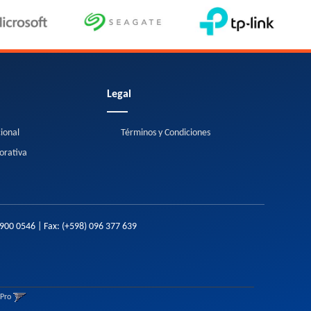
Legal
cional
Términos y Condiciones
orativa
2900 0546
| Fax:
(+598) 096 377 639
gPro