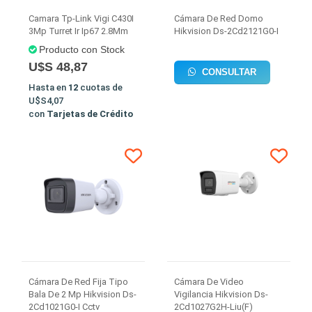
Camara Tp-Link Vigi C430I
Cámara De Red Domo
3Mp Turret Ir Ip67 2.8Mm
Hikvision Ds-2Cd2121G0-I
Producto con Stock
U$S 48,87
CONSULTAR
Hasta en
12
cuotas de
U$S4,07
con
Tarjetas de Crédito
Cámara De Red Fija Tipo
Cámara De Video
Bala De 2 Mp Hikvision Ds-
Vigilancia Hikvision Ds-
2Cd1021G0-I Cctv
2Cd1027G2H-Liu(F)