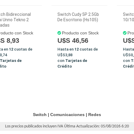
ch Bidireccional
Switch Cudy 5P 2.5Gb
Switc
i Unno Tekno 2
De Escritorio (Hs105)
10/10
radas
roducto con Stock
Producto con Stock
Pro
S 8,93
U$S 46,56
U$S
ta en
12
cuotas de
Hasta en
12
cuotas de
Hasta
0,74
U$S3,88
U$S0,
Tarjetas de
con
Tarjetas de
con
T
dito
Crédito
Crédi
Switch
|
Comunicaciones
|
Redes
Los precios publicados incluyen IVA
Última Actualización: 05/08/2026 6:20