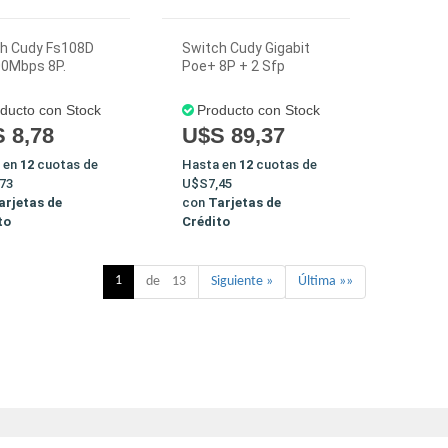
h Cudy Fs108D
Switch Cudy Gigabit
0Mbps 8P.
Poe+ 8P + 2 Sfp
ducto con Stock
Producto con Stock
 8,78
U$S 89,37
 en
12
cuotas de
Hasta en
12
cuotas de
73
U$S7,45
arjetas de
con
Tarjetas de
to
Crédito
1
de 13
Siguiente »
Última »»