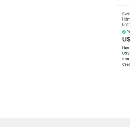
Swit
Hdm
Ent
P
U$
Has
U$S
con
Cré