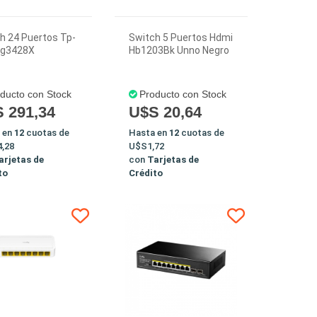
h 24 Puertos Tp-
Switch 5 Puertos Hdmi
Sg3428X
Hb1203Bk Unno Negro
ducto con Stock
Producto con Stock
 291,34
U$S 20,64
 en
12
cuotas de
Hasta en
12
cuotas de
,28
U$S1,72
arjetas de
con
Tarjetas de
to
Crédito