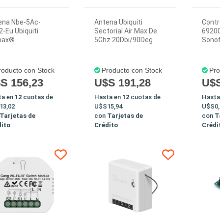
ena Nbe-5Ac-
Antena Ubiquiti
Contr
-Eu Ubiquiti
Sectorial Air Max De
6920
max®
5Ghz 20Dbi/90Deg
Sonof
roducto con Stock
Producto con Stock
Pro
S 156,23
U$S 191,28
U$S
ta en
12
cuotas de
Hasta en
12
cuotas de
Hasta
13,02
U$S15,94
U$S0,
Tarjetas de
con
Tarjetas de
con
T
dito
Crédito
Crédi