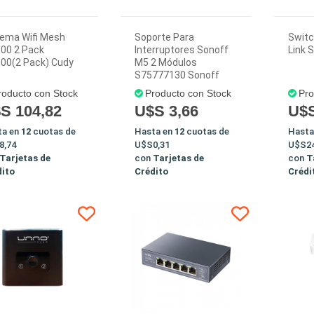
tema Wifi Mesh
Soporte Para
Switc
00 2 Pack
Interruptores Sonoff
Link 
00(2 Pack) Cudy
M5 2 Módulos
S75777130 Sonoff
roducto con Stock
Producto con Stock
Pro
S 104,82
U$S 3,66
U$S
ta en
12
cuotas de
Hasta en
12
cuotas de
Hasta
8,74
U$S0,31
U$S24
Tarjetas de
con
Tarjetas de
con
T
dito
Crédito
Crédi