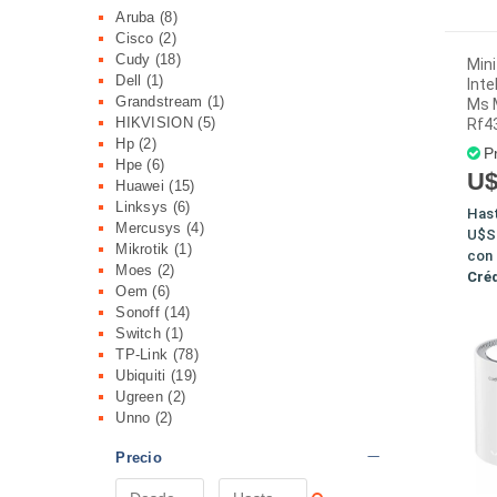
Aruba
(8)
Cisco
(2)
Cudy
(18)
Mini
Dell
(1)
Inte
Grandstream
(1)
Ms 
HIKVISION
(5)
Rf4
Hp
(2)
P
Hpe
(6)
U$
Huawei
(15)
Linksys
(6)
Has
Mercusys
(4)
U$S
Mikrotik
(1)
con
Moes
(2)
Cré
Oem
(6)
Sonoff
(14)
Switch
(1)
TP-Link
(78)
Ubiquiti
(19)
Ugreen
(2)
Unno
(2)
Precio