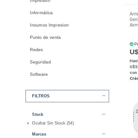
Impresión
Informática
Ant
Gen2
Insumos Impresion
Air
Punto de venta
P
Redes
U$
Has
Seguridad
U$S
con
Software
Cré
FILTROS
Stock
Ocultar Sin Stock
(54)
Marcas