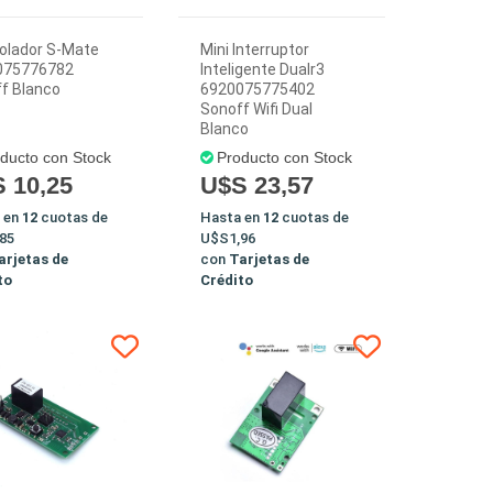
olador S-Mate
Mini Interruptor
075776782
Inteligente Dualr3
f Blanco
6920075775402
Sonoff Wifi Dual
Blanco
ducto con Stock
Producto con Stock
 10,25
U$S 23,57
 en
12
cuotas de
Hasta en
12
cuotas de
85
U$S1,96
arjetas de
con
Tarjetas de
to
Crédito