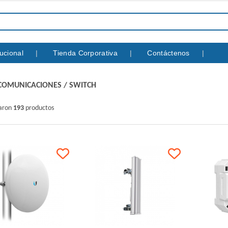
itucional
Tienda Corporativa
Contáctenos
COMUNICACIONES
/
SWITCH
raron
193
productos