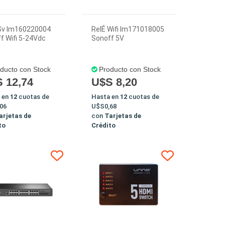
Sv Im160220004
RelÉ Wifi Im171018005
f Wifi 5-24Vdc
Sonoff 5V
ducto con Stock
Producto con Stock
 12,74
U$S 8,20
 en
12
cuotas de
Hasta en
12
cuotas de
06
U$S0,68
arjetas de
con
Tarjetas de
to
Crédito