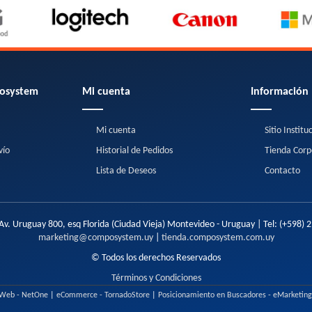
osystem
Mi cuenta
Información
Mi cuenta
Sitio Institu
vío
Historial de Pedidos
Tienda Corp
Lista de Deseos
Contacto
Av. Uruguay 800, esq Florida (Ciudad Vieja) Montevideo - Uruguay | Tel:
(+598) 
marketing@composystem.uy
|
tienda.composystem.com.uy
© Todos los derechos Reservados
Términos y Condiciones
 Web - NetOne
|
eCommerce - TornadoStore
|
Posicionamiento en Buscadores - eMarketin