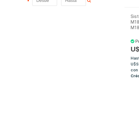
Sis
M18
M18
P
U$
Has
U$S
con
Cré