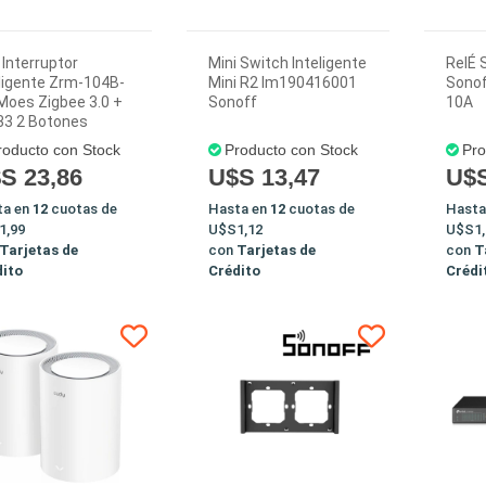
 Interruptor
Mini Switch Inteligente
RelÉ 
ligente Zrm-104B-
Mini R2 Im190416001
Sonof
Moes Zigbee 3.0 +
Sonoff
10A
33 2 Botones
roducto con Stock
Producto con Stock
Pro
S 23,86
U$S 13,47
U$S
ta en
12
cuotas de
Hasta en
12
cuotas de
Hasta
1,99
U$S1,12
U$S1,
Tarjetas de
con
Tarjetas de
con
T
dito
Crédito
Crédi