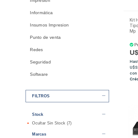
Impresión
Informática
Kit 
Insumos Impresion
Tip
Mp
Punto de venta
P
Redes
U$
Has
Seguridad
U$S
con
Software
Cré
FILTROS
Stock
Ocultar Sin Stock
(7)
Marcas