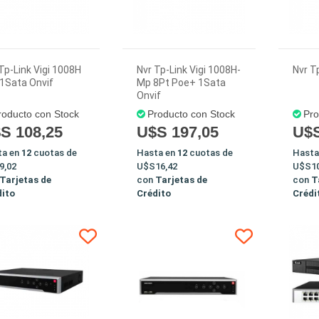
Tp-Link Vigi 1008H
Nvr Tp-Link Vigi 1008H-
Nvr T
1Sata Onvif
Mp 8Pt Poe+ 1Sata
Onvif
roducto con Stock
Producto con Stock
Pro
S 108,25
U$S 197,05
U$S
ta en
12
cuotas de
Hasta en
12
cuotas de
Hasta
9,02
U$S16,42
U$S10
Tarjetas de
con
Tarjetas de
con
T
dito
Crédito
Crédi