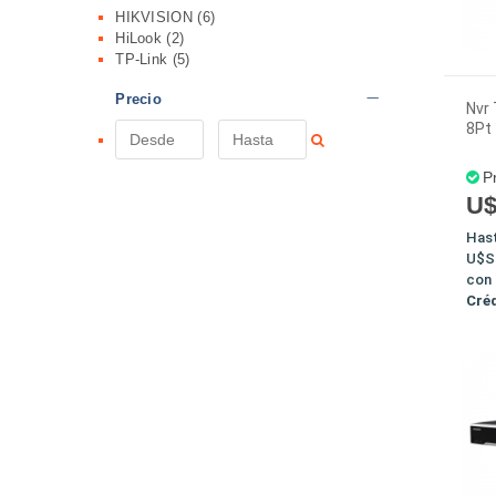
HIKVISION
(6)
HiLook
(2)
TP-Link
(5)
Precio
Nvr 
8Pt 
P
U$
Has
U$S
con
Cré