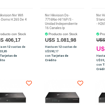
Hikvision Nvr Wifi
Nvr Hikvision Ds-
Nvr H
o Domo H.265 De 4
7716Nxi-I4/16P/S -
Stand
Unidad Independiente
- H2
16 Canales Ip
roducto con Stock
Producto con Stock
Pro
S 406,17
U$S 1.081,98
U$S
ta en
12
cuotas de
Hasta en
12
cuotas de
U$
33,85
U$S90,17
Tarjetas de
con
Tarjetas de
Hasta
dito
Crédito
U$S9,
con
T
Crédi