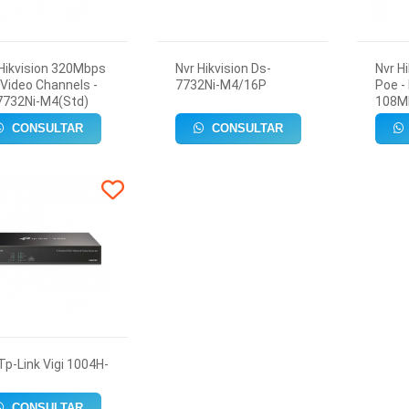
Hikvision 320Mbps
Nvr Hikvision Ds-
Nvr H
 Video Channels -
7732Ni-M4/16P
Poe -
7732Ni-M4(Std)
108M
CONSULTAR
CONSULTAR
Tp-Link Vigi 1004H-
CONSULTAR