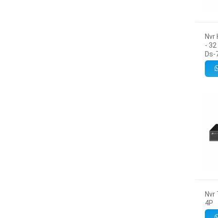
Nvr 
- 32
Ds-
Nvr 
4P