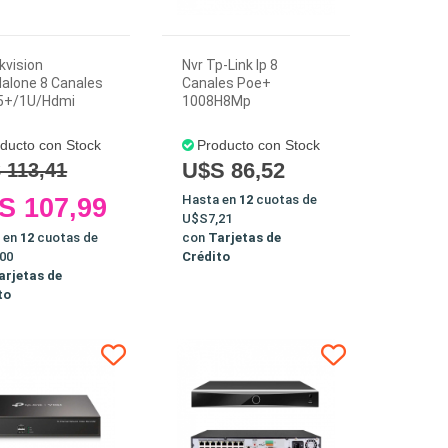
ikvision
Nvr Tp-Link Ip 8
alone 8 Canales
Canales Poe+
65+/1U/Hdmi
1008H8Mp
ducto con Stock
Producto con Stock
U$S 86,52
 113,41
Hasta en
12
cuotas de
S 107,99
U$S7,21
 en
12
cuotas de
con
Tarjetas de
00
Crédito
arjetas de
to