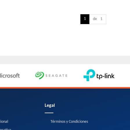
1
de 1
Legal
cional
Términos y Condiciones