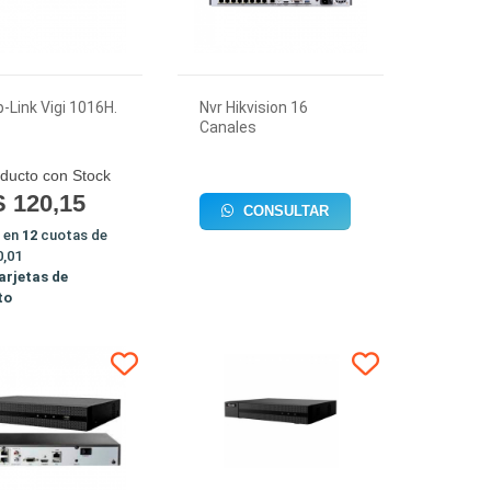
p-Link Vigi 1016H.
Nvr Hikvision 16
Canales
ducto con Stock
 120,15
CONSULTAR
 en
12
cuotas de
,01
arjetas de
to