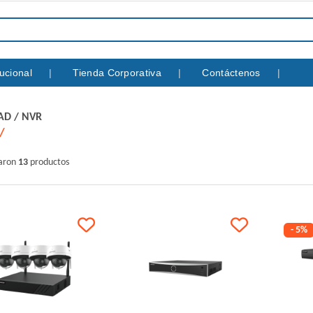
itucional
Tienda Corporativa
Contáctenos
AD
/
NVR
raron
13
productos
- 5%