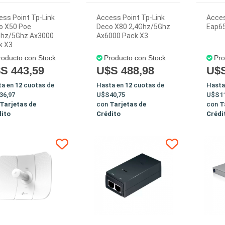
ss Point Tp-Link
Access Point Tp-Link
Acces
o X50 Poe
Deco X80 2,4Ghz/5Ghz
Eap6
Ghz/5Ghz Ax3000
Ax6000 Pack X3
k X3
roducto con Stock
Producto con Stock
Pro
S 443,59
U$S 488,98
U$S
ta en
12
cuotas de
Hasta en
12
cuotas de
Hasta
36,97
U$S40,75
U$S11
Tarjetas de
con
Tarjetas de
con
T
dito
Crédito
Crédi