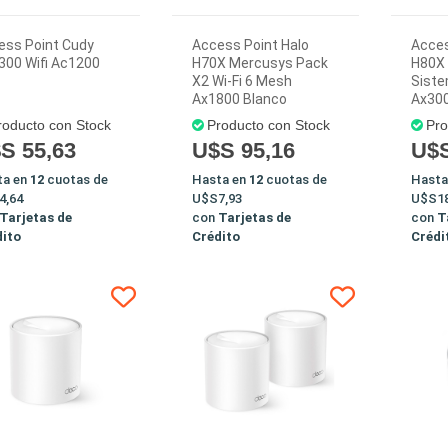
ess Point Cudy
Access Point Halo
Acces
300 Wifi Ac1200
H70X Mercusys Pack
H80X
X2 Wi-Fi 6 Mesh
Siste
Ax1800 Blanco
Ax300
roducto con Stock
Producto con Stock
Pro
S 55,63
U$S 95,16
U$S
ta en
12
cuotas de
Hasta en
12
cuotas de
Hasta
4,64
U$S7,93
U$S18
Tarjetas de
con
Tarjetas de
con
T
dito
Crédito
Crédi