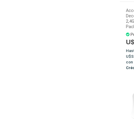
Acce
Dec
2,4
Pac
P
U$
Has
U$S
con
Cré