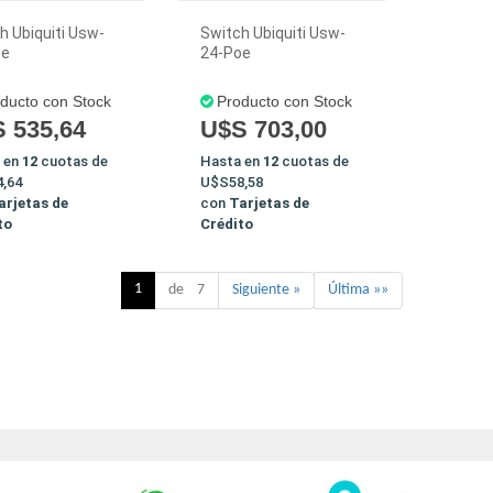
h Ubiquiti Usw-
Switch Ubiquiti Usw-
oe
24-Poe
ducto con Stock
Producto con Stock
 535,64
U$S 703,00
 en
12
cuotas de
Hasta en
12
cuotas de
,64
U$S58,58
arjetas de
con
Tarjetas de
to
Crédito
1
de 7
Siguiente »
Última »»