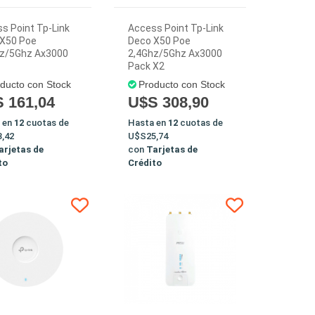
s Point Tp-Link
Access Point Tp-Link
 X50 Poe
Deco X50 Poe
hz/5Ghz Ax3000
2,4Ghz/5Ghz Ax3000
Pack X2
ducto con Stock
Producto con Stock
 161,04
U$S 308,90
 en
12
cuotas de
Hasta en
12
cuotas de
,42
U$S25,74
arjetas de
con
Tarjetas de
to
Crédito