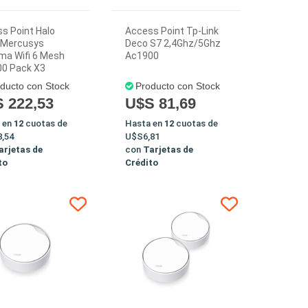
s Point Halo
Access Point Tp-Link
 Mercusys
Deco S7 2,4Ghz/5Ghz
ma Wifi 6 Mesh
Ac1900
0 Pack X3
ducto con Stock
Producto con Stock
 222,53
U$S 81,69
 en
12
cuotas de
Hasta en
12
cuotas de
,54
U$S6,81
arjetas de
con
Tarjetas de
to
Crédito