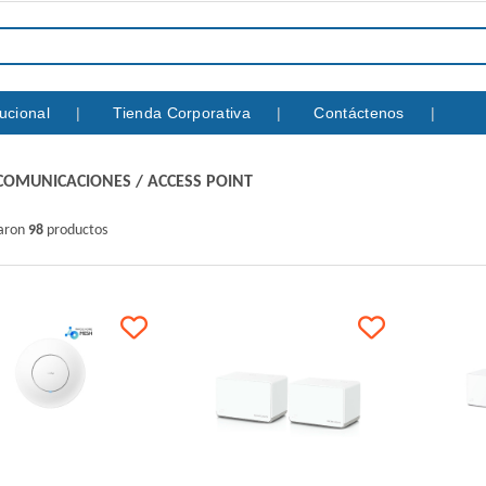
itucional
Tienda Corporativa
Contáctenos
COMUNICACIONES
/
ACCESS POINT
raron
98
productos