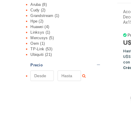
Aruba
(8)
Cudy
(2)
Acce
Grandstream
(1)
Dec
Hpe
(2)
Ax1
Huawei
(4)
Linksys
(1)
P
Mercusys
(5)
U$
Oem
(1)
TP-Link
(53)
Has
Ubiquiti
(21)
U$S
con
Precio
Cré