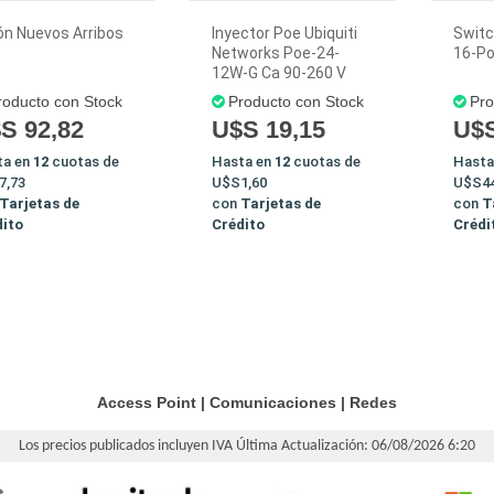
ón Nuevos Arribos
Inyector Poe Ubiquiti
Switc
Networks Poe-24-
16-P
12W-G Ca 90-260 V
roducto con Stock
Producto con Stock
Pro
S 92,82
U$S 19,15
U$S
ta en
12
cuotas de
Hasta en
12
cuotas de
Hasta
7,73
U$S1,60
U$S44
Tarjetas de
con
Tarjetas de
con
T
dito
Crédito
Crédi
Access Point
|
Comunicaciones
|
Redes
Los precios publicados incluyen IVA
Última Actualización: 06/08/2026 6:20