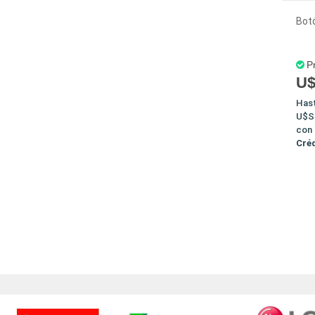
Bot
P
U$
Has
U$S
con
Cré