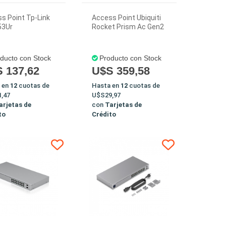
s Point Tp-Link
Access Point Ubiquiti
53Ur
Rocket Prism Ac Gen2
ducto con Stock
Producto con Stock
 137,62
U$S 359,58
 en
12
cuotas de
Hasta en
12
cuotas de
,47
U$S29,97
arjetas de
con
Tarjetas de
to
Crédito