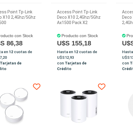
ss Point Tp-Link
Access Point Tp-Link
Acces
o X10 2,4Ghz/5Ghz
Deco X10 2,4Ghz/5Ghz
Deco
500
Ax1500 Pack X2
2,4G
roducto con Stock
Producto con Stock
Pro
S 86,38
U$S 155,18
U$S
ta en
12
cuotas de
Hasta en
12
cuotas de
Hasta
7,20
U$S12,93
U$S13
Tarjetas de
con
Tarjetas de
con
T
dito
Crédito
Crédi