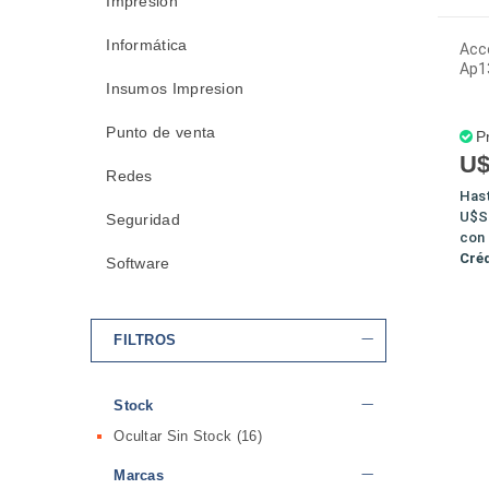
Impresión
Informática
Acc
Ap1
Insumos Impresion
Punto de venta
P
U$
Redes
Has
U$S
Seguridad
con
Cré
Software
FILTROS
Stock
Ocultar Sin Stock
(16)
Marcas