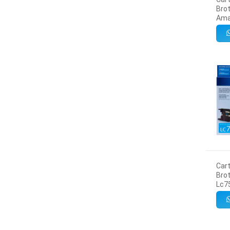
Brot
Amar
Car
Brot
Lc7