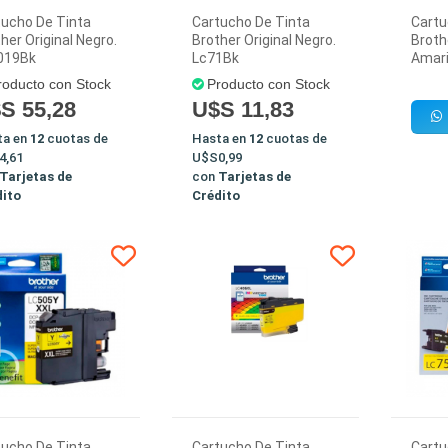
tucho De Tinta
Cartucho De Tinta
Cartu
her Original Negro.
Brother Original Negro.
Broth
019Bk
Lc71Bk
Amari
roducto con Stock
Producto con Stock
S 55,28
U$S 11,83
ta en
12
cuotas de
Hasta en
12
cuotas de
4,61
U$S0,99
Tarjetas de
con
Tarjetas de
dito
Crédito
tucho De Tinta
Cartucho De Tinta
Cartu