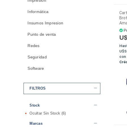
Impresión
Informática
Car
Brot
Insumos Impresion
Amar
P
Punto de venta
U$
Redes
Has
U$S
con
Seguridad
Cré
Software
FILTROS
Stock
Ocultar Sin Stock
(6)
Marcas