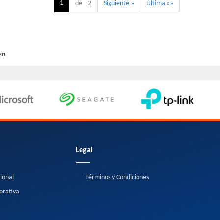
1
de 2
Siguiente »
Última »»
on
Legal
cional
Términos y Condiciones
orativa