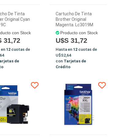
cho De Tinta
Cartucho De Tinta
er Original Cyan
Brother Original
19C
Magenta. Lc3019M
ducto con Stock
Producto con Stock
 31,72
U$S 31,72
 en
12
cuotas de
Hasta en
12
cuotas de
64
U$S2,64
arjetas de
con
Tarjetas de
to
Crédito