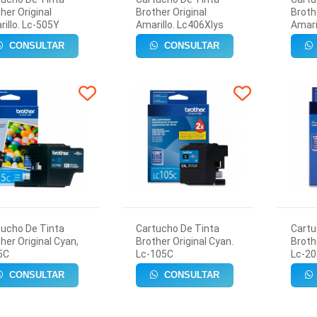
her Original
Brother Original
Broth
illo. Lc-505Y
Amarillo. Lc406Xlys
Amari
CONSULTAR
CONSULTAR
tucho De Tinta
Cartucho De Tinta
Cartu
her Original Cyan,
Brother Original Cyan.
Broth
5C
Lc-105C
Lc-2
CONSULTAR
CONSULTAR