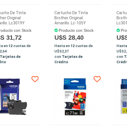
tucho De Tinta
Cartucho De Tinta
Cartu
her Original
Brother Original
Broth
illo. Lc3019Y
Amarillo. Lc-105Y
Lc30
roducto con Stock
Producto con Stock
Pro
S 31,72
U$S 28,40
U$S
ta en
12
cuotas de
Hasta en
12
cuotas de
Hasta
2,64
U$S2,37
U$S2,
Tarjetas de
con
Tarjetas de
con
T
dito
Crédito
Crédi