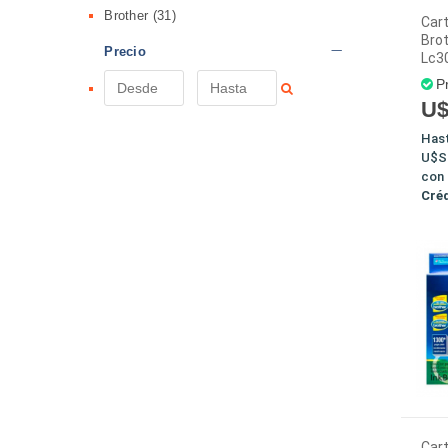
Brother
(31)
Car
Brot
Precio
Lc3
P
U$
Has
U$S
con
Cré
Car