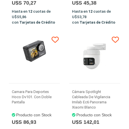
U$S 70,27
U$S 45,38
Hasta en
12
cuotas de
Hasta en
12
cuotas de
U$S5,86
U$S3,78
con
Tarjetas de Crédito
con
Tarjetas de Crédito
Camara Para Deportes
Cámara Spotlight
Hoco Dv101. Con Doble
Cableada De Vigilancia
Pantalla
Imilab Ec6 Panorama
Xiaomi Blanco
Producto con Stock
Producto con Stock
U$S 86,93
U$S 142,01