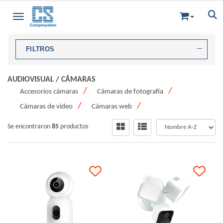
Toggle navigation
FILTROS
AUDIOVISUAL
/
CÁMARAS
Accesorios cámaras
Cámaras de fotografía
Cámaras de video
Cámaras web
Se encontraron
85
productos