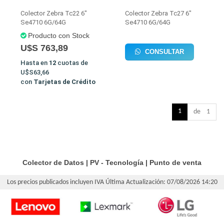
Colector Zebra Tc22 6"
Colector Zebra Tc27 6"
Se4710 6G/64G
Se4710 6G/64G
Producto con Stock
U$S 763,89
CONSULTAR
Hasta en
12
cuotas de
U$S63,66
con
Tarjetas de Crédito
1
de 1
Colector de Datos
|
PV - Tecnología
|
Punto de venta
Los precios publicados incluyen IVA
Última Actualización: 07/08/2026 14:20