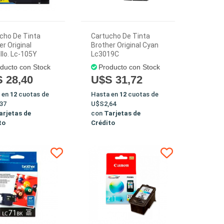
cho De Tinta
Cartucho De Tinta
er Original
Brother Original Cyan
llo. Lc-105Y
Lc3019C
ducto con Stock
Producto con Stock
 28,40
U$S 31,72
 en
12
cuotas de
Hasta en
12
cuotas de
37
U$S2,64
arjetas de
con
Tarjetas de
to
Crédito