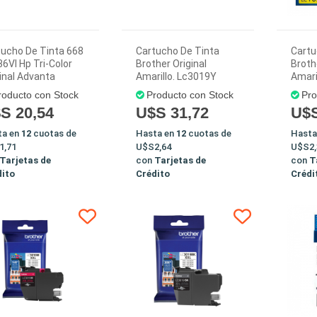
tucho De Tinta 668
Cartucho De Tinta
Cartu
6Vl Hp Tri-Color
Brother Original
Broth
inal Advanta
Amarillo. Lc3019Y
Amari
roducto con Stock
Producto con Stock
Pro
S 20,54
U$S 31,72
U$S
ta en
12
cuotas de
Hasta en
12
cuotas de
Hasta
1,71
U$S2,64
U$S2,
Tarjetas de
con
Tarjetas de
con
T
dito
Crédito
Crédi