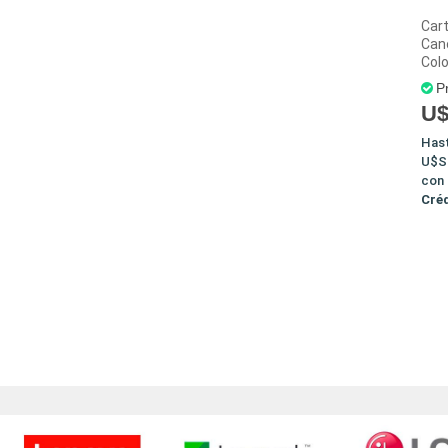
Car
Cano
Colo
P
U$
Has
U$S
con
Cré