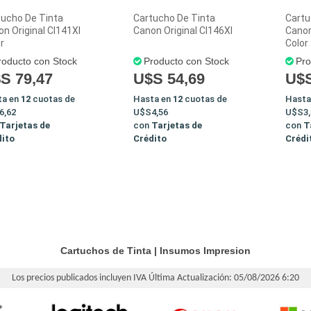
tucho De Tinta
Cartucho De Tinta
Cartu
n Original Cl141Xl
Canon Original Cl146Xl
Canon
r
Color
roducto con Stock
Producto con Stock
Pro
S 79,47
U$S 54,69
U$S
ta en
12
cuotas de
Hasta en
12
cuotas de
Hasta
6,62
U$S4,56
U$S3,
Tarjetas de
con
Tarjetas de
con
T
dito
Crédito
Crédi
Cartuchos de Tinta
|
Insumos Impresion
Los precios publicados incluyen IVA
Última Actualización: 05/08/2026 6:20