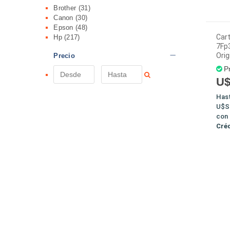
Brother
(31)
Canon
(30)
Epson
(48)
Car
Hp
(217)
7Fp3
Orig
Precio
P
U$
Has
U$S
con
Cré