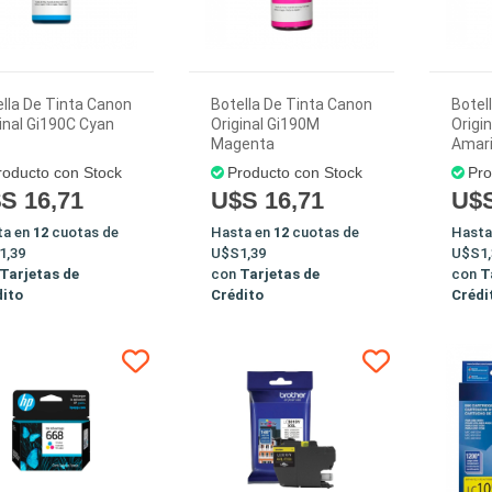
lla De Tinta Canon
Botella De Tinta Canon
Botel
inal Gi190C Cyan
Original Gi190M
Origi
Magenta
Amari
roducto con Stock
Producto con Stock
Pro
S 16,71
U$S 16,71
U$S
ta en
12
cuotas de
Hasta en
12
cuotas de
Hasta
1,39
U$S1,39
U$S1,
Tarjetas de
con
Tarjetas de
con
T
dito
Crédito
Crédi