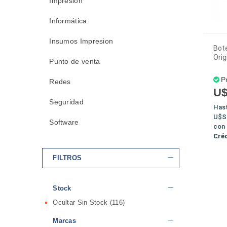
Impresión
Informática
Insumos Impresion
Bote
Orig
Punto de venta
P
Redes
U$
Seguridad
Has
U$S
Software
con
Cré
FILTROS
Stock
Ocultar Sin Stock
(116)
Marcas