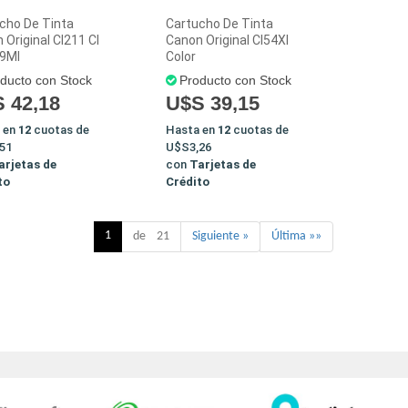
cho De Tinta
Cartucho De Tinta
 Original Cl211 Cl
Canon Original Cl54Xl
 9Ml
Color
ducto con Stock
Producto con Stock
 42,18
U$S 39,15
 en
12
cuotas de
Hasta en
12
cuotas de
51
U$S3,26
arjetas de
con
Tarjetas de
to
Crédito
1
de 21
Siguiente »
Última »»