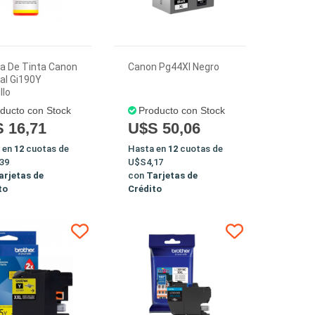
la De Tinta Canon
Canon Pg44Xl Negro
nal Gi190Y
llo
ducto con Stock
Producto con Stock
 16,71
U$S 50,06
 en
12
cuotas de
Hasta en
12
cuotas de
39
U$S4,17
arjetas de
con
Tarjetas de
to
Crédito