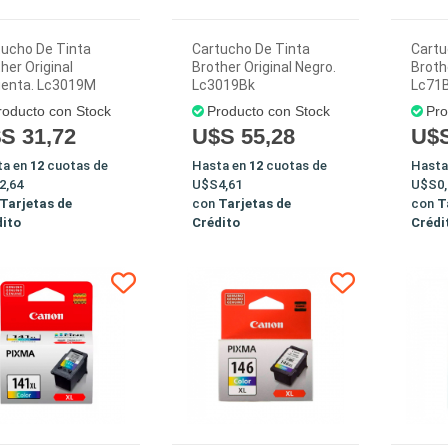
tucho De Tinta
Cartucho De Tinta
Cartu
her Original
Brother Original Negro.
Broth
enta. Lc3019M
Lc3019Bk
Lc71
roducto con Stock
Producto con Stock
Pro
S 31,72
U$S 55,28
U$S
ta en
12
cuotas de
Hasta en
12
cuotas de
Hasta
2,64
U$S4,61
U$S0,
Tarjetas de
con
Tarjetas de
con
T
dito
Crédito
Crédi