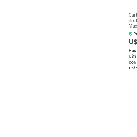
Car
Brot
Mag
P
U$
Has
U$S
con
Cré