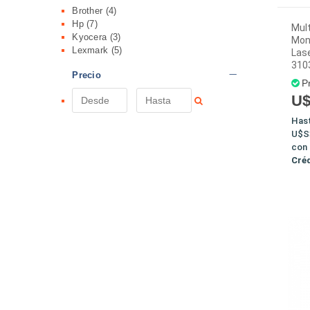
Brother
(4)
Hp
(7)
Mult
Kyocera
(3)
Mon
Lexmark
(5)
Lase
310
Precio
P
U$
Has
U$S
con
Cré