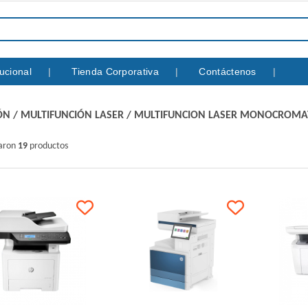
itucional
Tienda Corporativa
Contáctenos
ÓN
/
MULTIFUNCIÓN LASER
/
MULTIFUNCION LASER MONOCROMA
raron
19
productos