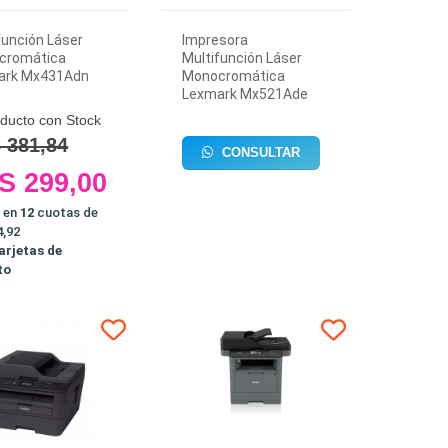
función Láser
Impresora
cromática
Multifunción Láser
ark Mx431Adn
Monocromática
Lexmark Mx521Ade
ducto con Stock
 381,84
CONSULTAR
S 299,00
 en
12
cuotas de
,92
arjetas de
to