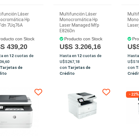
ifunción Láser
Multifunción Láser
Multi
ocromática Hp
Monocromática Hp
Mono
Fdn 7Uq76A
Laser Managed Mfp
Laser
E826Dn
roducto con Stock
Producto con Stock
Pro
S 439,20
U$S 3.206,16
U$S
ta en
12
cuotas de
Hasta en
12
cuotas de
Hasta
36,60
U$S267,18
U$S18
Tarjetas de
con
Tarjetas de
con
T
dito
Crédito
Crédi
- 22%