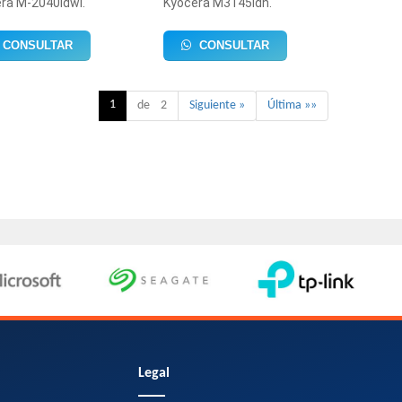
ra M-2040Idwl.
Kyocera M3145Idn.
CONSULTAR
CONSULTAR
1
de 2
Siguiente »
Última »»
n
Legal