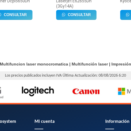
ther Dcpl5650Dn
Laserjet E62655Dn
Kyoce
(3Gy14A)
CONSULTAR
CONSULTAR
Multifuncion laser monocromatica
|
Multifunción laser
|
Impresió
Los precios publicados incluyen IVA
Última Actualización: 08/08/2026 6:20
osystem
Mi cuenta
Información