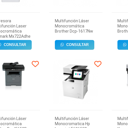
resora
Multifunción Láser
Multi
ifunción Laser
Monocromática
Mono
ocromática
Brother Dcp-1617Nw
Brot
mark Mx722Adhe
CONSULTAR
CONSULTAR
ifunción Láser
Multifunción Láser
Multi
ocromática
Monocromatica Hp
Mono