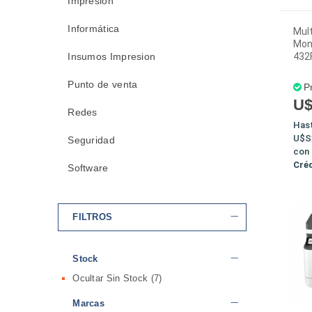
Impresión
Informática
Mult
Mon
Insumos Impresion
432
Punto de venta
P
U$
Redes
Has
U$S
Seguridad
con
Cré
Software
FILTROS
Stock
Ocultar Sin Stock
(7)
Marcas