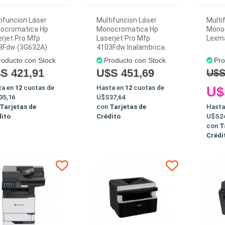
ifuncion Láser
Multifuncion Láser
Multi
ocromatica Hp
Monocromatica Hp
Mono
rjet Pro Mfp
Laserjet Pro Mfp
Lexm
3Fdw (3G632A)
4103Fdw Inalambrica.
roducto con Stock
Producto con Stock
Pro
S 421,91
U$S 451,69
U$S
ta en
12
cuotas de
Hasta en
12
cuotas de
U$
35,16
U$S37,64
Tarjetas de
con
Tarjetas de
Hasta
dito
Crédito
U$S24
con
T
Crédi