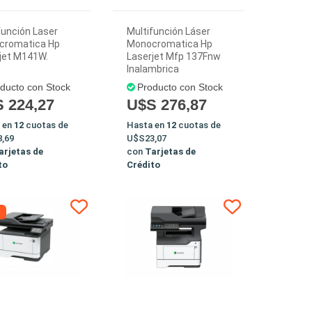
función Laser
Multifunción Láser
cromatica Hp
Monocromatica Hp
jet M141W.
Laserjet Mfp 137Fnw
Inalambrica
ducto con Stock
Producto con Stock
 224,27
U$S 276,87
 en
12
cuotas de
Hasta en
12
cuotas de
,69
U$S23,07
arjetas de
con
Tarjetas de
to
Crédito