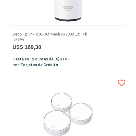
Deco Tp.link X50-Out Mesh Ax3000 Ext 1Pk
(
95579
)
U$S 169,30
Hasta en
12
cuotas de
U$S14,11
con
Tarjetas de Crédito