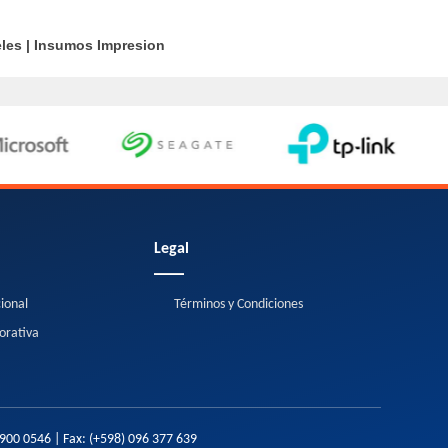
les
|
Insumos Impresion
Legal
cional
Términos y Condiciones
orativa
2900 0546
| Fax:
(+598) 096 377 639