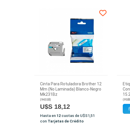
Cinta Para Rotuladora Brother 12
Eti
Mm (No Laminada) Blanco-Negro
Con
Mk231Bz
15.
(
94558
)
(
958
U$S 18,12
Hasta en
12
cuotas de
U$S1,51
con
Tarjetas de Crédito