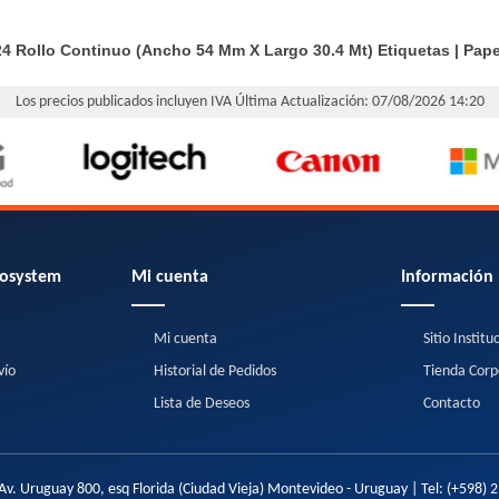
24 Rollo Continuo (Ancho 54 Mm X Largo 30.4 Mt)
Etiquetas
|
Pape
Los precios publicados incluyen IVA
Última Actualización: 07/08/2026 14:20
osystem
Mi cuenta
Información
Mi cuenta
Sitio Institu
vío
Historial de Pedidos
Tienda Corp
Lista de Deseos
Contacto
Av. Uruguay 800, esq Florida (Ciudad Vieja) Montevideo - Uruguay | Tel:
(+598) 