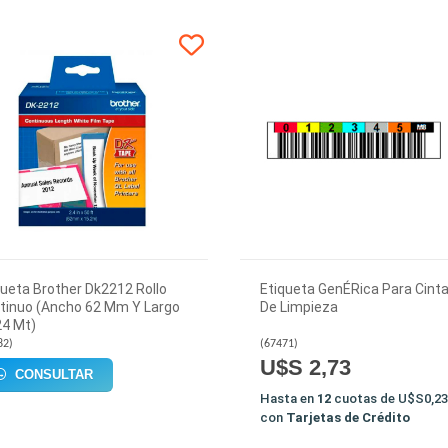
queta Brother Dk2212 Rollo
Etiqueta GenÉRica Para Cint
tinuo (Ancho 62 Mm Y Largo
De Limpieza
24 Mt)
82
)
(
67471
)
U$S 2,73
CONSULTAR
Hasta en
12
cuotas de
U$S0,23
con
Tarjetas de Crédito