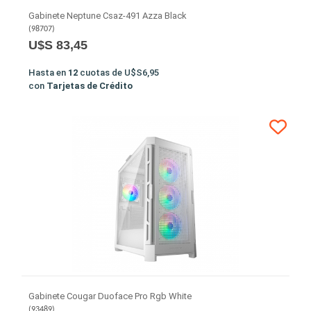
Gabinete Neptune Csaz-491 Azza Black
(
98707
)
U$S 83,45
Hasta en
12
cuotas de
U$S6,95
con
Tarjetas de Crédito
Gabinete Cougar Duoface Pro Rgb White
(
93489
)