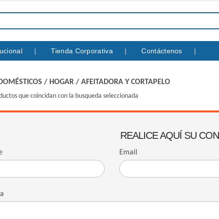
itucional
Tienda Corporativa
Contáctenos
DOMÉSTICOS
/
HOGAR
/
AFEITADORA Y CORTAPELO
ductos que coincidan con la busqueda seleccionada
REALICE AQUÍ SU CO
e
Email
ta