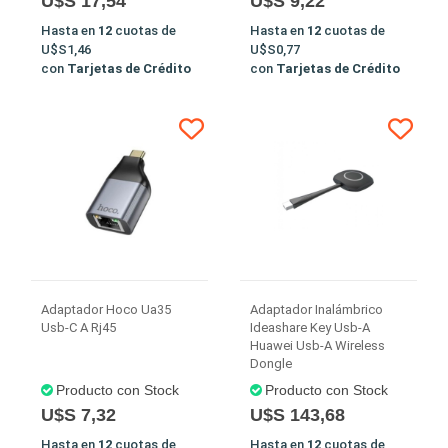
U$S 17,54
U$S 9,22
Hasta en
12
cuotas de
Hasta en
12
cuotas de
U$S1,46
U$S0,77
con
Tarjetas de Crédito
con
Tarjetas de Crédito
Adaptador Hoco Ua35
Adaptador Inalámbrico
Usb-C A Rj45
Ideashare Key Usb-A
Huawei Usb-A Wireless
Dongle
Producto con Stock
Producto con Stock
U$S 7,32
U$S 143,68
Hasta en
12
cuotas de
Hasta en
12
cuotas de