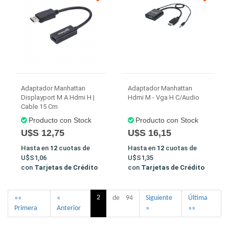
Adaptador Manhattan
Adaptador Manhattan
Displayport M A Hdmi H |
Hdmi M - Vga H C/Audio
Cable 15 Cm
Producto con Stock
Producto con Stock
U$S 12,75
U$S 16,15
Hasta en
12
cuotas de
Hasta en
12
cuotas de
U$S1,06
U$S1,35
con
Tarjetas de Crédito
con
Tarjetas de Crédito
2
««
«
de 94
Siguiente
Última
Primera
Anterior
»
»»